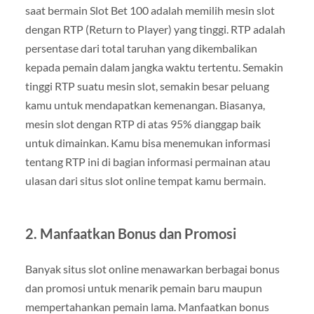
saat bermain Slot Bet 100 adalah memilih mesin slot
dengan RTP (Return to Player) yang tinggi. RTP adalah
persentase dari total taruhan yang dikembalikan
kepada pemain dalam jangka waktu tertentu. Semakin
tinggi RTP suatu mesin slot, semakin besar peluang
kamu untuk mendapatkan kemenangan. Biasanya,
mesin slot dengan RTP di atas 95% dianggap baik
untuk dimainkan. Kamu bisa menemukan informasi
tentang RTP ini di bagian informasi permainan atau
ulasan dari situs slot online tempat kamu bermain.
2. Manfaatkan Bonus dan Promosi
Banyak situs slot online menawarkan berbagai bonus
dan promosi untuk menarik pemain baru maupun
mempertahankan pemain lama. Manfaatkan bonus