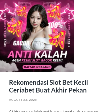
Rekomendasi Slot Bet Kecil
Ceriabet Buat Akhir Pekan
AUGUST 23, 2025
Akhir pekan adalah waktu yang tepat untuk melepas