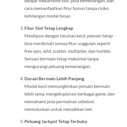
belajar mekanisme slot, pola kemenangan, dan
cara memanfaatkan fitur bonus tanpa risiko
kehilangan modal besar.
Fitur Slot Tetap Lengkap
Meskipun dengan taruhan kecil, pemain tetap
bisa menikmati semua fitur unggulan seperti
free spin, wild, scatter, multiplier, dan tumble.
Sensasi bermain tetap maksimal tanpa
mengurangi peluang kemenangan.
Durasi Bermain Lebih Panjang
Modal kecil memungkinkan pemain bermain
lebih lama, mengeksplorasi berbagai game, dan
memahami pola permainan sebelum
memutuskan untuk menaikkan bet.
Peluang Jackpot Tetap Terbuka