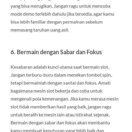
yang bisa merugikan. Jangan ragu untuk mencoba
mode demo terlebih dahulu jika tersedia, agar kamu
bisa lebih familiar dengan permainan sebelum
memasang taruhan uang asli.
6. Bermain dengan Sabar dan Fokus
Kesabaran adalah kunci utama saat bermain slot.
Jangan terburu-buru dalam menekan tombol spin,
tetapi bermainlah dengan santai dan fokus. Amati
bagaimana mesin slot bekerja dan coba untuk
mengenali pola kemenangan. Jika kamu merasa mesin
slot tidak memberikan hasil yang baik, jangan ragu
untuk beralih ke mesin lain atau istirahat sejenak.
Bermain dengan sabar dan fokus akan membantu
kamu membuat keputusan yang lebih baik dan