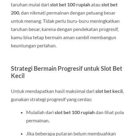
taruhan mulai dari
slot bet 100 rupiah
atau
slot bet
200
, dan nikmati permainan dengan peluang besar
untuk menang. Tidak perlu buru-buru meningkatkan
taruhan besar, karena dengan pendekatan progresif,
kamu bisa tetap bermain aman sambil membangun
keuntungan perlahan.
Strategi Bermain Progresif untuk Slot Bet
Kecil
Untuk mendapatkan hasil maksimal dari
slot bet kecil
,
gunakan strategi progresif yang cerdas:
Mulailah dari
slot bet 100 rupiah
dan lihat pola
permainan.
Jika beberapa putaran belum membuahkan