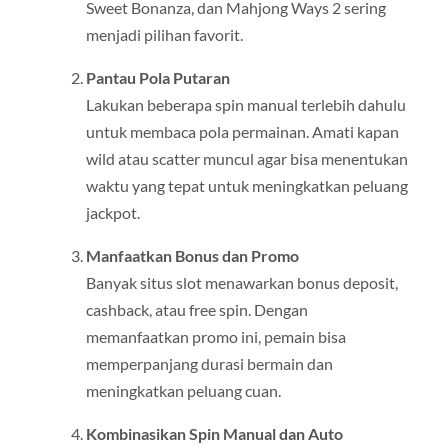
Sweet Bonanza, dan Mahjong Ways 2 sering
menjadi pilihan favorit.
Pantau Pola Putaran
Lakukan beberapa spin manual terlebih dahulu
untuk membaca pola permainan. Amati kapan
wild atau scatter muncul agar bisa menentukan
waktu yang tepat untuk meningkatkan peluang
jackpot.
Manfaatkan Bonus dan Promo
Banyak situs slot menawarkan bonus deposit,
cashback, atau free spin. Dengan
memanfaatkan promo ini, pemain bisa
memperpanjang durasi bermain dan
meningkatkan peluang cuan.
Kombinasikan Spin Manual dan Auto