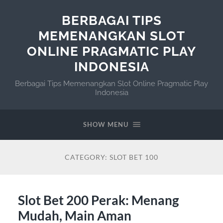
BERBAGAI TIPS
MEMENANGKAN SLOT
ONLINE PRAGMATIC PLAY
INDONESIA
Berbagai Tips Memenangkan Slot Online Pragmatic Play
Indonesia
SHOW MENU
CATEGORY:
SLOT BET 100
Slot Bet 200 Perak: Menang
Mudah, Main Aman