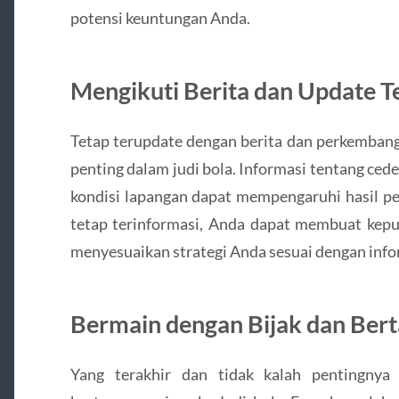
potensi keuntungan Anda.
Mengikuti Berita dan Update T
Tetap terupdate dengan berita dan perkembang
penting dalam judi bola. Informasi tentang ced
kondisi lapangan dapat mempengaruhi hasil pe
tetap terinformasi, Anda dapat membuat kepu
menyesuaikan strategi Anda sesuai dengan infor
Bermain dengan Bijak dan Ber
Yang terakhir dan tidak kalah pentingnya