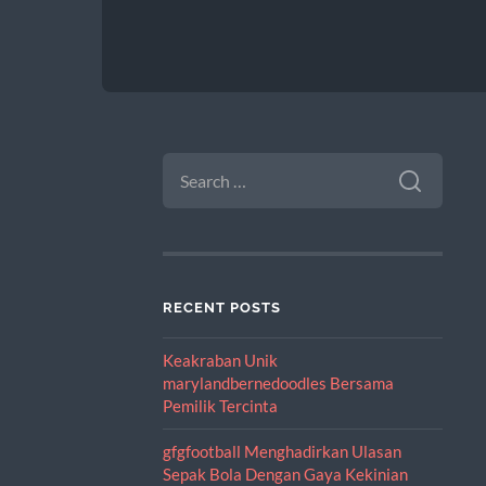
SEARCH
FOR:
RECENT POSTS
Keakraban Unik
marylandbernedoodles Bersama
Pemilik Tercinta
gfgfootball Menghadirkan Ulasan
Sepak Bola Dengan Gaya Kekinian