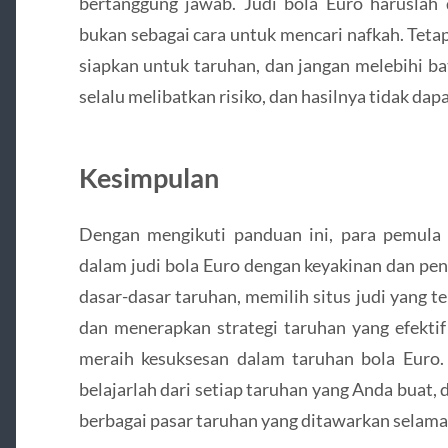
bertanggung jawab. Judi bola Euro haruslah 
bukan sebagai cara untuk mencari nafkah. Tet
siapkan untuk taruhan, dan jangan melebihi ba
selalu melibatkan risiko, dan hasilnya tidak dapa
Kesimpulan
Dengan mengikuti panduan ini, para pemula
dalam judi bola Euro dengan keyakinan dan pe
dasar-dasar taruhan, memilih situs judi yang t
dan menerapkan strategi taruhan yang efektif
meraih kesuksesan dalam taruhan bola Euro
belajarlah dari setiap taruhan yang Anda buat,
berbagai pasar taruhan yang ditawarkan selama