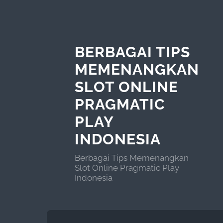
BERBAGAI TIPS
MEMENANGKAN
SLOT ONLINE
PRAGMATIC
PLAY
INDONESIA
Berbagai Tips Memenangkan
Slot Online Pragmatic Play
Indonesia