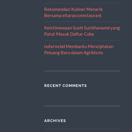
Rekomendasi Kuliner Menarik
Bersama eltarascorestaurant
Keistimewaan Sushi Sushihanamd yang
Patut Masuk Daftar Coba
nufarmcbd Membantu Menciptakan
Peluang Baru dalam Agribisnis
RECENT COMMENTS
ARCHIVES