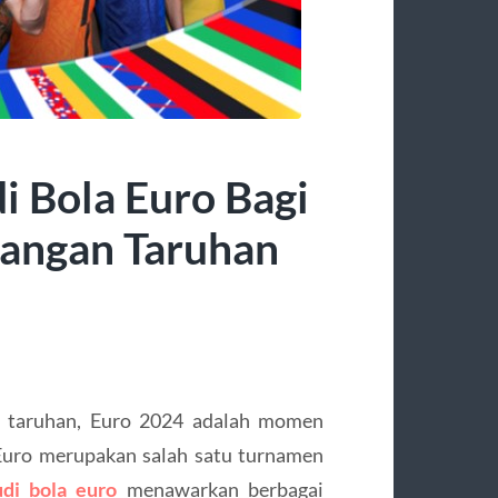
i Bola Euro Bagi
langan Taruhan
a taruhan, Euro 2024 adalah momen
Euro merupakan salah satu turnamen
udi bola euro
menawarkan berbagai