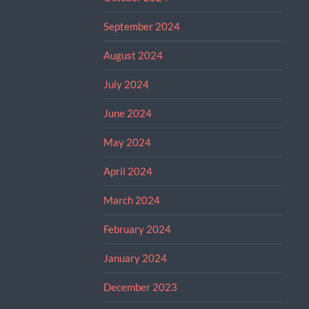
September 2024
August 2024
July 2024
June 2024
May 2024
April 2024
March 2024
February 2024
January 2024
December 2023