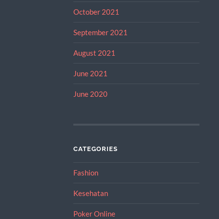
October 2021
September 2021
August 2021
June 2021
June 2020
CATEGORIES
Fashion
Kesehatan
Poker Online