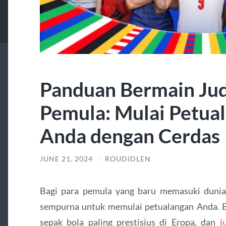
Panduan Bermain Jud
Pemula: Mulai Petua
Anda dengan Cerdas
JUNE 21, 2024
/
ROUDIDLEN
Bagi para pemula yang baru memasuki duni
sempurna untuk memulai petualangan Anda. 
sepak bola paling prestisius di Eropa, dan
j