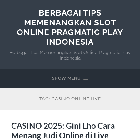
BERBAGAI TIPS
MEMENANGKAN SLOT
ONLINE PRAGMATIC PLAY
INDONESIA
Berbagai Tips Memenangkan Slot Online Pragmatic Play
Indonesia
SHOW MENU
TAG:
CASINO ONLINE LIVE
CASINO 2025: Gini Lho Cara
Menang Judi Online di Live