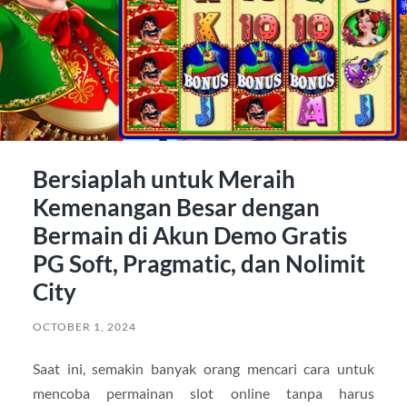
Bersiaplah untuk Meraih
Kemenangan Besar dengan
Bermain di Akun Demo Gratis
PG Soft, Pragmatic, dan Nolimit
City
OCTOBER 1, 2024
Saat ini, semakin banyak orang mencari cara untuk
mencoba permainan slot online tanpa harus