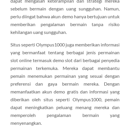
dapat mengasah keterampilan dan strategi mereka
sebelum bermain dengan uang sungguhan. Namun,
perlu diingat bahwa akun demo hanya bertujuan untuk
memberikan pengalaman bermain tanpa risiko
kehilangan uang sungguhan.
Situs seperti Olympus1000 juga memberikan informasi
yang bermanfaat tentang berbagai jenis permainan
slot online termasuk demo slot dari berbagai penyedia
permainan terkemuka. Mereka dapat membantu
pemain menemukan permainan yang sesuai dengan
preferensi dan gaya bermain mereka. Dengan
memanfaatkan akun demo gratis dan informasi yang
diberikan oleh situs seperti Olympus1000, pemain
dapat meningkatkan peluang menang mereka dan
memperoleh pengalaman bermain yang
menyenangkan.