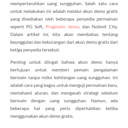
mempertaruhkan uang sungguhan. Salah satu cara
untuk melakukan ini adalah melalui akun demo gratis
yang disediakan oleh beberapa penyedia permainan
seperti PG Soft,
Pragmatic demo
, dan Nolimit City.
Dalam artikel ini, kita akan membahas tentang
keunggulan dan kekurangan dari akun demo gratis dari
ketiga penyedia tersebut.
Penting untuk diingat bahwa akun demo hanya
bertujuan untuk memberi pemain pengalaman
bermain tanpa risiko kehilangan uang sungguhan. Ini
adalah cara yang bagus untuk menguji permainan baru,
memahami aturan, dan mengasah strategi sebelum
bermain dengan uang sungguhan. Namun, ada
beberapa hal yang perlu diperhatikan ketika
menggunakan akun demo gratis.