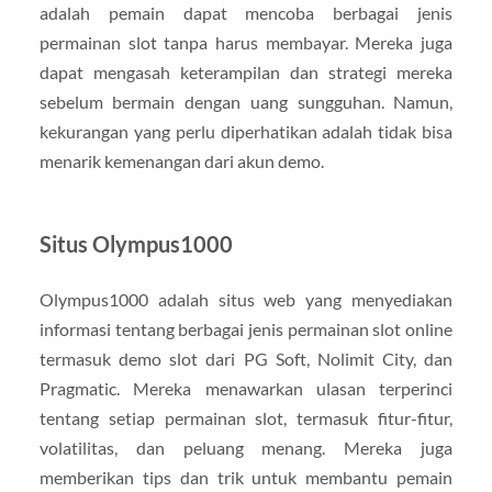
adalah pemain dapat mencoba berbagai jenis
permainan slot tanpa harus membayar. Mereka juga
dapat mengasah keterampilan dan strategi mereka
sebelum bermain dengan uang sungguhan. Namun,
kekurangan yang perlu diperhatikan adalah tidak bisa
menarik kemenangan dari akun demo.
Situs Olympus1000
Olympus1000 adalah situs web yang menyediakan
informasi tentang berbagai jenis permainan slot online
termasuk demo slot dari PG Soft, Nolimit City, dan
Pragmatic. Mereka menawarkan ulasan terperinci
tentang setiap permainan slot, termasuk fitur-fitur,
volatilitas, dan peluang menang. Mereka juga
memberikan tips dan trik untuk membantu pemain