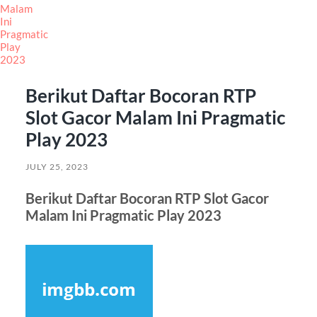
Berikut Daftar Bocoran RTP
Slot Gacor Malam Ini Pragmatic
Play 2023
JULY 25, 2023
Berikut Daftar Bocoran RTP Slot Gacor
Malam Ini Pragmatic Play 2023