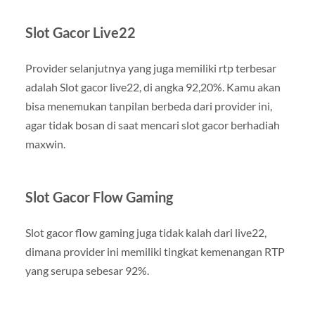
Slot Gacor Live22
Provider selanjutnya yang juga memiliki rtp terbesar
adalah Slot gacor live22, di angka 92,20%. Kamu akan
bisa menemukan tanpilan berbeda dari provider ini,
agar tidak bosan di saat mencari slot gacor berhadiah
maxwin.
Slot Gacor Flow Gaming
Slot gacor flow gaming juga tidak kalah dari live22,
dimana provider ini memiliki tingkat kemenangan RTP
yang serupa sebesar 92%.