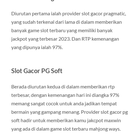
Diurutan pertama ialah provider slot gacor pragmatic,
yang sudah terkenal dari lama di dalam memberikan
banyak game slot terbaru yang memiliki banyak
jackpot yang terbesar 2023. Dan RTP kemenangan
yang dipunya ialah 97%.
Slot Gacor PG Soft
Berada diurutan kedua di dalam memberikan rtp
terbesar, dengan kemenangan hari ini diangka 97%
memang sangat cocok untuk anda jadikan tempat
bermain yang gampang menang. Provider slot gacor pg
soft hadir untuk memberikan kamu jakcpot maxwin
yang ada di dalam game slot terbaru mahjong ways.