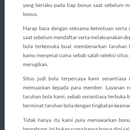
yang berlaku pada tiap bonus saat sebelum 
bonus.
Harap baca dengan seksama ketentuan serta sy
saat sebelum mendaftar serta melaksanakan dep
bola terkemuka buat membenarkan taruhan 
kamu menyesal cuma sebab salah seleksi situs 
merugikan.
Situs judi bola terpercaya kami senantias
memuaskan kepada para member. Layanan reg
taruhan bola kami, sebab senantiasa terbuka 
berminat taruhan bola dengan tingkatan keaman
Tidak hanya itu kami pula menawarkan bonu
bergabung. Ini bukan cuma hanya bonus dini s