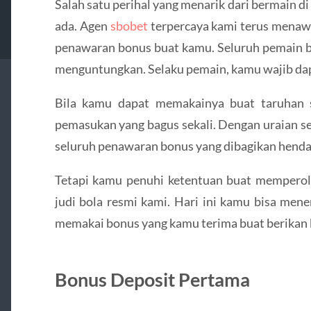
Salah satu perihal yang menarik dari bermain d
ada. Agen
sbobet
terpercaya kami terus menaw
penawaran bonus buat kamu. Seluruh pemain 
menguntungkan. Selaku pemain, kamu wajib dap
Bila kamu dapat memakainya buat taruhan s
pemasukan yang bagus sekali. Dengan uraian se
seluruh penawaran bonus yang dibagikan hend
Tetapi kamu penuhi ketentuan buat memperole
judi bola resmi kami. Hari ini kamu bisa men
memakai bonus yang kamu terima buat berikan
Bonus Deposit Pertama