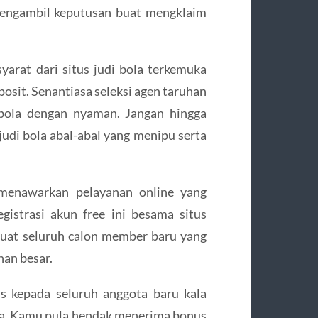
mengambil keputusan buat mengklaim
arat dari situs judi bola terkemuka
osit. Senantiasa seleksi agen taruhan
bola dengan nyaman. Jangan hingga
judi bola abal-abal yang menipu serta
a menawarkan pelayanan online yang
istrasi akun free ini besama situs
buat seluruh calon member baru yang
an besar.
s kepada seluruh anggota baru kala
aja. Kamu pula hendak menerima bonus