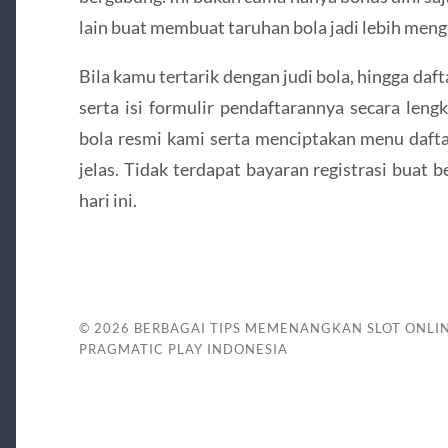
lain buat membuat taruhan bola jadi lebih meng
Bila kamu tertarik dengan judi bola, hingga dafta
serta isi formulir pendaftarannya secara len
bola resmi kami serta menciptakan menu daft
jelas. Tidak terdapat bayaran registrasi buat
hari ini.
© 2026
BERBAGAI TIPS MEMENANGKAN SLOT ONLI
PRAGMATIC PLAY INDONESIA