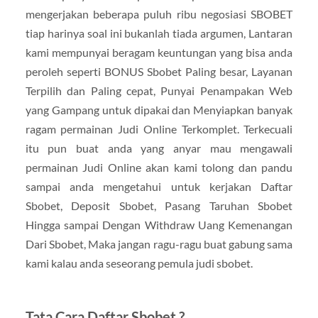
mengerjakan beberapa puluh ribu negosiasi SBOBET
tiap harinya soal ini bukanlah tiada argumen, Lantaran
kami mempunyai beragam keuntungan yang bisa anda
peroleh seperti BONUS Sbobet Paling besar, Layanan
Terpilih dan Paling cepat, Punyai Penampakan Web
yang Gampang untuk dipakai dan Menyiapkan banyak
ragam permainan Judi Online Terkomplet. Terkecuali
itu pun buat anda yang anyar mau mengawali
permainan Judi Online akan kami tolong dan pandu
sampai anda mengetahui untuk kerjakan Daftar
Sbobet, Deposit Sbobet, Pasang Taruhan Sbobet
Hingga sampai Dengan Withdraw Uang Kemenangan
Dari Sbobet, Maka jangan ragu-ragu buat gabung sama
kami kalau anda seseorang pemula judi sbobet.
Tata Cara Daftar Sbobet ?