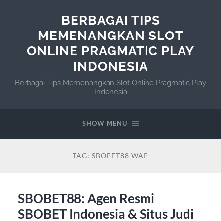
BERBAGAI TIPS
MEMENANGKAN SLOT
ONLINE PRAGMATIC PLAY
INDONESIA
Berbagai Tips Memenangkan Slot Online Pragmatic Play
Indonesia
SHOW MENU
TAG:
SBOBET88 WAP
SBOBET88: Agen Resmi
SBOBET Indonesia & Situs Judi