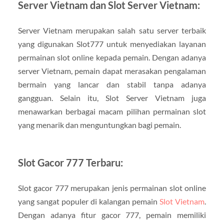
Server Vietnam dan Slot Server Vietnam:
Server Vietnam merupakan salah satu server terbaik
yang digunakan Slot777 untuk menyediakan layanan
permainan slot online kepada pemain. Dengan adanya
server Vietnam, pemain dapat merasakan pengalaman
bermain yang lancar dan stabil tanpa adanya
gangguan. Selain itu, Slot Server Vietnam juga
menawarkan berbagai macam pilihan permainan slot
yang menarik dan menguntungkan bagi pemain.
Slot Gacor 777 Terbaru:
Slot gacor 777 merupakan jenis permainan slot online
yang sangat populer di kalangan pemain
Slot Vietnam
.
Dengan adanya fitur gacor 777, pemain memiliki