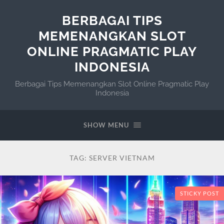
BERBAGAI TIPS
MEMENANGKAN SLOT
ONLINE PRAGMATIC PLAY
INDONESIA
Berbagai Tips Memenangkan Slot Online Pragmatic Play
Indonesia
SHOW MENU
TAG:
SERVER VIETNAM
STICKY POST