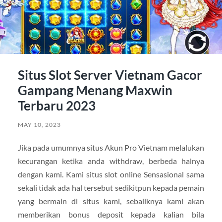
Situs Slot Server Vietnam Gacor
Gampang Menang Maxwin
Terbaru 2023
MAY 10, 2023
Jika pada umumnya situs Akun Pro Vietnam melalukan
kecurangan ketika anda withdraw, berbeda halnya
dengan kami. Kami situs slot online Sensasional sama
sekali tidak ada hal tersebut sedikitpun kepada pemain
yang bermain di situs kami, sebaliknya kami akan
memberikan bonus deposit kepada kalian bila