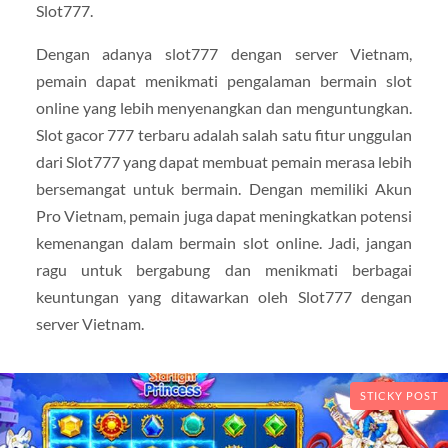
Slot777.
Dengan adanya slot777 dengan server Vietnam,
pemain dapat menikmati pengalaman bermain slot
online yang lebih menyenangkan dan menguntungkan.
Slot gacor 777 terbaru adalah salah satu fitur unggulan
dari Slot777 yang dapat membuat pemain merasa lebih
bersemangat untuk bermain. Dengan memiliki Akun
Pro Vietnam, pemain juga dapat meningkatkan potensi
kemenangan dalam bermain slot online. Jadi, jangan
ragu untuk bergabung dan menikmati berbagai
keuntungan yang ditawarkan oleh Slot777 dengan
server Vietnam.
STICKY POST