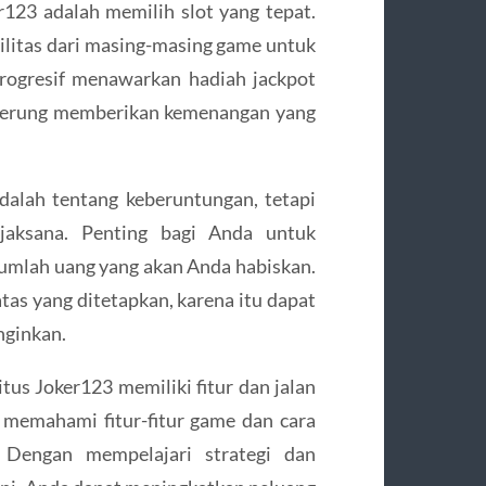
r123 adalah memilih slot yang tepat.
ilitas dari masing-masing game untuk
rogresif menawarkan hadiah jackpot
enderung memberikan kemenangan yang
dalah tentang keberuntungan, tetapi
jaksana. Penting bagi Anda untuk
umlah uang yang akan Anda habiskan.
as yang ditetapkan, karena itu dapat
nginkan.
itus Joker123 memiliki fitur dan jalan
 memahami fitur-fitur game dan cara
 Dengan mempelajari strategi dan