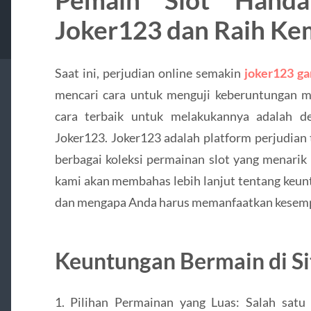
Joker123 dan Raih K
Saat ini, perjudian online semakin
joker123 g
mencari cara untuk menguji keberuntungan m
cara terbaik untuk melakukannya adalah de
Joker123. Joker123 adalah platform perjudian
berbagai koleksi permainan slot yang menarik 
kami akan membahas lebih lanjut tentang keunt
dan mengapa Anda harus memanfaatkan kesempat
Keuntungan Bermain di Si
1. Pilihan Permainan yang Luas: Salah sat