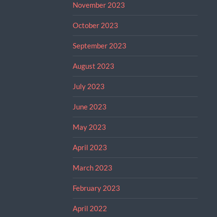
November 2023
October 2023
September 2023
August 2023
July 2023
June 2023
May 2023
April 2023
March 2023
February 2023
April 2022