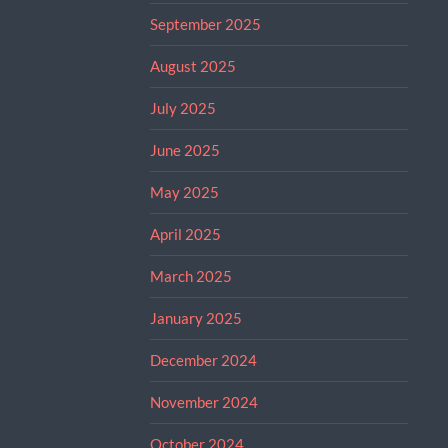
September 2025
August 2025
July 2025
June 2025
May 2025
April 2025
March 2025
January 2025
December 2024
November 2024
October 2024