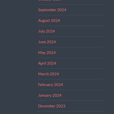
September 2024
August 2024
July 2024
June 2024
May 2024
April 2024
March 2024
February 2024
January 2024
December 2023