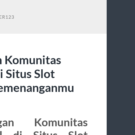
KER123
n Komunitas
 Situs Slot
Kemenanganmu
gan Komunitas
l di Situs Slot