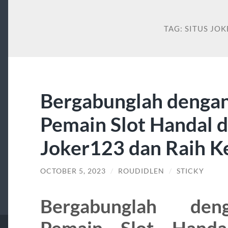
TAG:
SITUS JO
Bergabunglah denga
Pemain Slot Handal di
Joker123 dan Raih 
OCTOBER 5, 2023
/
ROUDIDLEN
/
STICKY
Bergabunglah den
Pemain Slot Handa