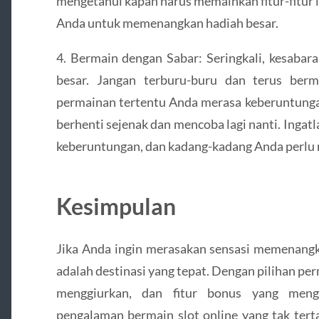
mengetahui kapan harus memainkan fitur-fitur 
Anda untuk memenangkan hadiah besar.
4. Bermain dengan Sabar: Seringkali, kesabar
besar. Jangan terburu-buru dan terus berm
permainan tertentu Anda merasa keberuntungan
berhenti sejenak dan mencoba lagi nanti. Inga
keberuntungan, dan kadang-kadang Anda perlu
Kesimpulan
Jika Anda ingin merasakan sensasi memenangka
adalah destinasi yang tepat. Dengan pilihan pe
menggiurkan, dan fitur bonus yang meng
pengalaman bermain slot online yang tak terta