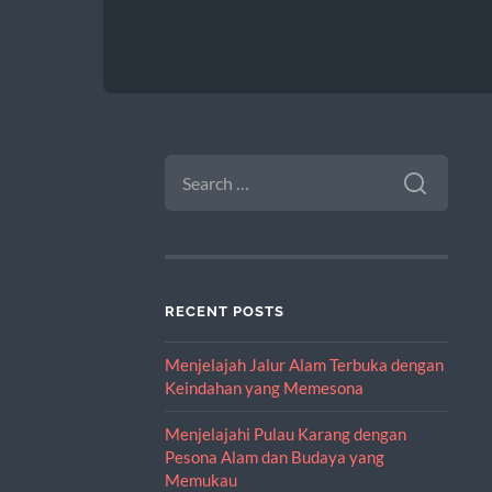
SEARCH
FOR:
RECENT POSTS
Menjelajah Jalur Alam Terbuka dengan
Keindahan yang Memesona
Menjelajahi Pulau Karang dengan
Pesona Alam dan Budaya yang
Memukau