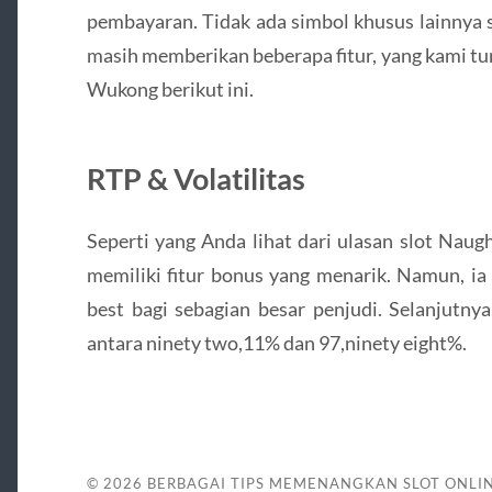
pembayaran. Tidak ada simbol khusus lainnya 
masih memberikan beberapa fitur, yang kami tu
Wukong berikut ini.
RTP & Volatilitas
Seperti yang Anda lihat dari ulasan slot Naug
memiliki fitur bonus yang menarik. Namun, ia 
best bagi sebagian besar penjudi. Selanjutn
antara ninety two,11% dan 97,ninety eight%.
© 2026
BERBAGAI TIPS MEMENANGKAN SLOT ONLI