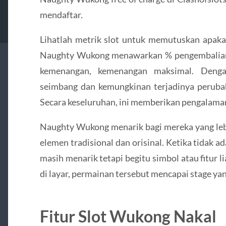
mendaftar.
Lihatlah metrik slot untuk memutuskan apakah
Naughty Wukong menawarkan % pengembalian, t
kemenangan, kemenangan maksimal. Deng
seimbang dan kemungkinan terjadinya perubaha
Secara keseluruhan, ini memberikan pengalaman
Naughty Wukong menarik bagi mereka yang leb
elemen tradisional dan orisinal. Ketika tidak 
masih menarik tetapi begitu simbol atau fitur 
di layar, permainan tersebut mencapai stage ya
Fitur Slot Wukong Nakal