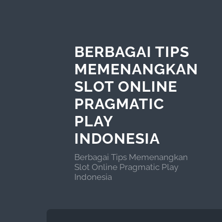
BERBAGAI TIPS
MEMENANGKAN
SLOT ONLINE
PRAGMATIC
PLAY
INDONESIA
Berbagai Tips Memenangkan
Slot Online Pragmatic Play
Indonesia