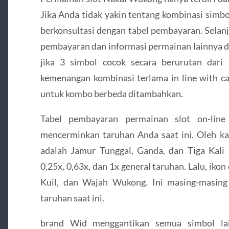
Jika Anda tidak yakin tentang kombinasi simb
berkonsultasi dengan tabel pembayaran. Selan
pembayaran dan informasi permainan lainnya 
jika 3 simbol cocok secara berurutan dari
kemenangan kombinasi terlama in line with c
untuk kombo berbeda ditambahkan.
Tabel pembayaran permainan slot on-lin
mencerminkan taruhan Anda saat ini. Oleh ka
adalah Jamur Tunggal, Ganda, dan Tiga Kal
0,25x, 0,63x, dan 1x general taruhan. Lalu, iko
Kuil, dan Wajah Wukong. Ini masing-masing
taruhan saat ini.
brand Wid menggantikan semua simbol lai