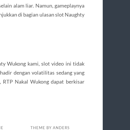
selain alam liar. Namun, gameplaynya
njukkan di bagian ulasan slot Naughty
hty Wukong kami, slot video ini tidak
hadir dengan volatilitas sedang yang
ya, RTP Nakal Wukong dapat berkisar
NE
THEME BY
ANDERS