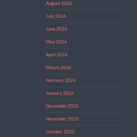
August 2026
July 2026
June 2026
May 2026
April 2026
March 2026
February 2026
January 2026
December 2025
November 2025
October 2025