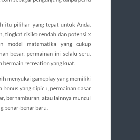
 itu pilihan yang tepat untuk Anda.
ingkat risiko rendah dan potensi x
an model matematika yang cukup
n besar, permainan ini selalu seru.
 bermain recreation yang kuat.
ih menyukai gameplay yang memiliki
ada bonus yang dipicu, permainan dasar
liar, berhamburan, atau lainnya muncul
ng benar-benar baru.