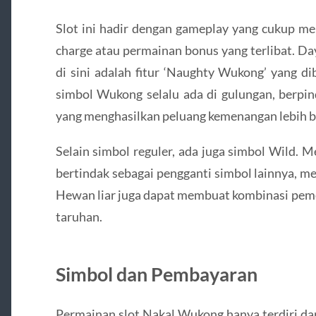
Slot ini hadir dengan gameplay yang cukup men
charge atau permainan bonus yang terlibat. Da
di sini adalah fitur ‘Naughty Wukong’ yang dib
simbol Wukong selalu ada di gulungan, berpind
yang menghasilkan peluang kemenangan lebih b
Selain simbol reguler, ada juga simbol Wild. 
bertindak sebagai pengganti simbol lainnya,
Hewan liar juga dapat membuat kombinasi pem
taruhan.
Simbol dan Pembayaran
Permainan slot Nakal Wukong hanya terdiri dari