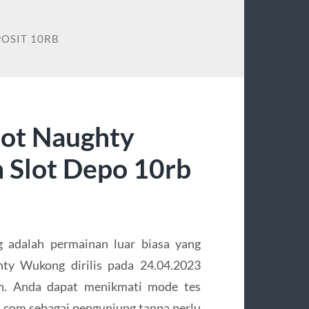
POSIT 10RB
lot Naughty
 Slot Depo 10rb
 adalah permainan luar biasa yang
hty Wukong dirilis pada 24.04.2023
en. Anda dapat menikmati mode tes
s.com sebagai pengunjung tanpa perlu