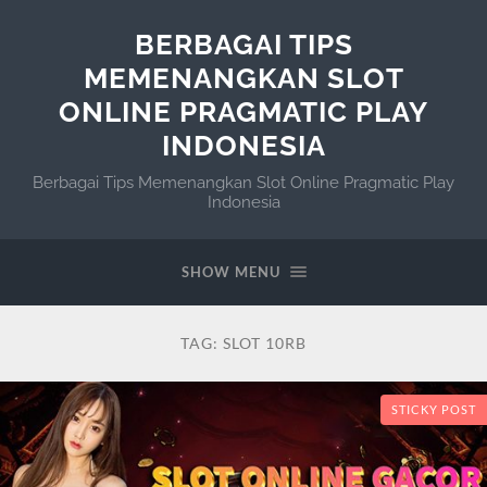
BERBAGAI TIPS
MEMENANGKAN SLOT
ONLINE PRAGMATIC PLAY
INDONESIA
Berbagai Tips Memenangkan Slot Online Pragmatic Play
Indonesia
SHOW MENU
TAG:
SLOT 10RB
STICKY POST