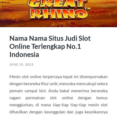
Nama Nama Situs Judi Slot
Online Terlengkap No.1
Indonesia
JUNE 19, 2023
Mesin slot online terpercaya tepat ini disempurnakan
dengan beraneka fitur unik, mencoba mencukupi selera
pemain sampai kini. Anda bakal menerima beraneka
ragam permainan slot online dengan bonus
menggiurkan, di mana tiap-tiap tiap-tiap mesin slot
dihasilkan dengan keunggulan dan juga keunikannya