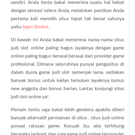
sendiri. Anda tentu bakal menerima suatu hal hebat
dengan sensasi selera Anda, melainkan pastikan Anda
pertama kali memilih situs tepat tak benar satunya
yaitu
Agen Sbobet
.
Di bawah ini Anda bakal menerima nama-nama situs
judi slot online paling bagus layaknya dengan game
online paling bagus berasal berasal dari provider game
profesional. Dimana seluruhnya punyai pengasitus di
dalam dunia game judi slot semenjak lama. sediakan
banyak bonus untuk kalian temukan layaknya bonus
new anggota dan bonus harian. Lantas kunjungi situs
judi slot online ya!
Pemain tentu saja bakal lebih gembira apabila diberi
banyak alternatif permainan di situs . situs judi online
punyai ratusan game. Kecuali itu, ada terhitung
beraneka jackpot, dan juga game judi online terpopuler