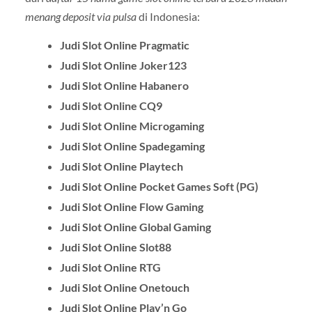
menang deposit via pulsa
di Indonesia:
Judi Slot Online Pragmatic
Judi Slot Online Joker123
Judi Slot Online Habanero
Judi Slot Online CQ9
Judi Slot Online Microgaming
Judi Slot Online Spadegaming
Judi Slot Online Playtech
Judi Slot Online Pocket Games Soft (PG)
Judi Slot Online Flow Gaming
Judi Slot Online Global Gaming
Judi Slot Online Slot88
Judi Slot Online RTG
Judi Slot Online Onetouch
Judi Slot Online Play’n Go