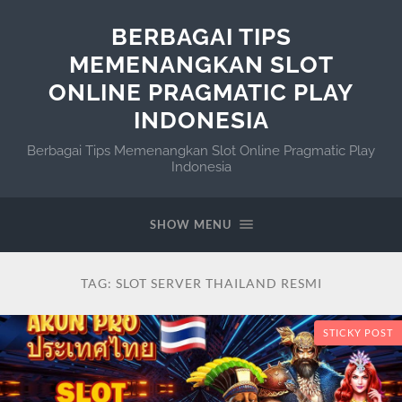
BERBAGAI TIPS
MEMENANGKAN SLOT
ONLINE PRAGMATIC PLAY
INDONESIA
Berbagai Tips Memenangkan Slot Online Pragmatic Play
Indonesia
SHOW MENU
TAG:
SLOT SERVER THAILAND RESMI
STICKY POST