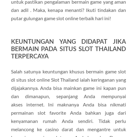
untuk pastikan pengalaman bermain game yang aman
dan adil . Maka, kenapa menanti? Ikuti tindakan dan
putar gulungan game slot online terbaik hari ini!
KEUNTUNGAN YANG DIDAPAT JIKA
BERMAIN PADA SITUS SLOT THAILAND
TERPERCAYA
Salah satunya keuntungan khusus bermain game slot
di situs slot online Slot Thailand ialah keringanan yang
dijajakannya. Anda bisa mainkan game ini kapan pun
dan dimanapun, sepanjang Anda mempunyai
akses internet. Ini maknanya Anda bisa nikmati
permainan slot favorite Anda bahkan juga dari
kenyamanan rumah Anda sendiri. Tidak perlu
melancong ke casino darat dan mengantre untuk