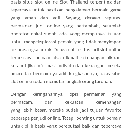
basis situs slot online Slot Thailand terpenting dan
tepercaya untuk pastikan pengalaman bermain game
yang aman dan adil. Sayang, dengan reputasi
permainan judi online yang bertambah, sejumlah
operator nakal sudah ada, yang mempunyai tujuan
untuk mengeksplorasi pemain yang tidak menyimpan
berprasangka buruk. Dengan pilih situs judi slot online
terpercaya, pemain bisa nikmati ketenangan pikiran,
ketahui jika informasi individu dan keuangan mereka
aman dan bermainnya adil. Ringkasannya, basis situs
slot online sudah memutar langkah orang taruhan.
Dengan keringanannya, opsi permainan yang
bermacam, dan kekuatan kemenangan
yang lebih besar, mereka sudah jadi tujuan favorite
beberapa penjudi online. Tetapi, penting untuk pemain
untuk pilih basis yang bereputasi baik dan tepercaya