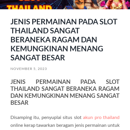
JENIS PERMAINAN PADA SLOT
THAILAND SANGAT
BERANEKA RAGAM DAN
KEMUNGKINAN MENANG
SANGAT BESAR
NOVEMBER 5, 2023
JENIS PERMAINAN PADA SLOT
THAILAND SANGAT BERANEKA RAGAM
DAN KEMUNGKINAN MENANG SANGAT
BESAR
Disamping itu, penyuplai situs slot
akun pro thailand
online kerap tawarkan beragam jenis permainan untuk