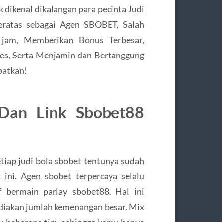
 dikenal dikalangan para pecinta Judi
eratas sebagai Agen SBOBET, Salah
 jam, Memberikan Bonus Terbesar,
es, Serta Menjamin dan Bertanggung
patkan!
 Dan Link Sbobet88
iap judi bola sbobet tentunya sudah
 ini. Agen sbobet terpercaya selalu
f bermain parlay sbobet88. Hal ini
diakan jumlah kemenangan besar. Mix
k beberapa tim, sehingga kamu hanya