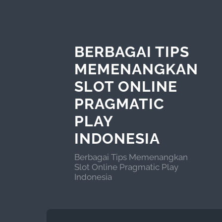
BERBAGAI TIPS
MEMENANGKAN
SLOT ONLINE
PRAGMATIC
PLAY
INDONESIA
Berbagai Tips Memenangkan
Slot Online Pragmatic Play
Indonesia