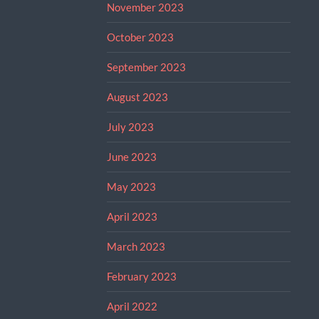
November 2023
October 2023
September 2023
August 2023
July 2023
June 2023
May 2023
April 2023
March 2023
February 2023
April 2022