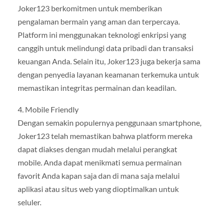
Joker123 berkomitmen untuk memberikan
pengalaman bermain yang aman dan terpercaya.
Platform ini menggunakan teknologi enkripsi yang
canggih untuk melindungi data pribadi dan transaksi
keuangan Anda. Selain itu, Joker123 juga bekerja sama
dengan penyedia layanan keamanan terkemuka untuk
memastikan integritas permainan dan keadilan.
4. Mobile Friendly
Dengan semakin populernya penggunaan smartphone,
Joker123 telah memastikan bahwa platform mereka
dapat diakses dengan mudah melalui perangkat
mobile. Anda dapat menikmati semua permainan
favorit Anda kapan saja dan di mana saja melalui
aplikasi atau situs web yang dioptimalkan untuk
seluler.