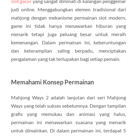
slot gacor
yang sangat diminati di kalangan penggemar
judi online. Menggabungkan elemen tradisional dari
mahjong dengan mekanisme permainan slot modern,
game ini tidak hanya menawarkan hiburan yang
menarik tetapi juga peluang besar untuk meraih
kemenangan. Dalam permainan ini, keberuntungan
dan keterampilan saling berpadu, menciptakan
pengalaman yang tak terlupakan bagi setiap pemain.
Memahami Konsep Permainan
Mahjong Ways 2 adalah lanjutan dari seri Mahjong
Ways yang telah sukses sebelumnya. Dengan tampilan
grafis yang memukau dan animasi yang halus,
permainan ini menawarkan suasana yang menarik
untuk dimainkan. Di dalam permainan ini, terdapat 5