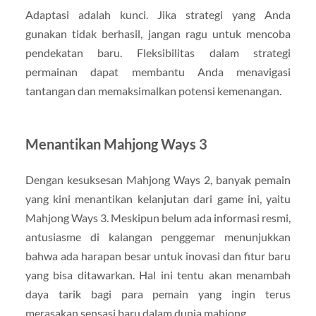
Adaptasi adalah kunci. Jika strategi yang Anda
gunakan tidak berhasil, jangan ragu untuk mencoba
pendekatan baru. Fleksibilitas dalam strategi
permainan dapat membantu Anda menavigasi
tantangan dan memaksimalkan potensi kemenangan.
Menantikan Mahjong Ways 3
Dengan kesuksesan Mahjong Ways 2, banyak pemain
yang kini menantikan kelanjutan dari game ini, yaitu
Mahjong Ways 3. Meskipun belum ada informasi resmi,
antusiasme di kalangan penggemar menunjukkan
bahwa ada harapan besar untuk inovasi dan fitur baru
yang bisa ditawarkan. Hal ini tentu akan menambah
daya tarik bagi para pemain yang ingin terus
merasakan sensasi baru dalam dunia mahjong.