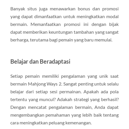
Banyak situs juga menawarkan bonus dan promosi
yang dapat dimanfaatkan untuk meningkatkan modal
bermain. Memanfaatkan promosi ini dengan bijak
dapat memberikan keuntungan tambahan yang sangat
berharga, terutama bagi pemain yang baru memulai.
Belajar dan Beradaptasi
Setiap pemain memiliki pengalaman yang unik saat
bermain Mahjong Ways 2. Sangat penting untuk selalu
belajar dari setiap sesi permainan. Apakah ada pola
tertentu yang muncul? Adakah strategi yang berhasil?
Dengan mencatat pengalaman bermain, Anda dapat
mengembangkan pemahaman yang lebih baik tentang
cara meningkatkan peluang kemenangan.