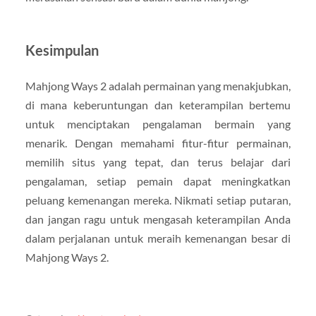
Kesimpulan
Mahjong Ways 2 adalah permainan yang menakjubkan,
di mana keberuntungan dan keterampilan bertemu
untuk menciptakan pengalaman bermain yang
menarik. Dengan memahami fitur-fitur permainan,
memilih situs yang tepat, dan terus belajar dari
pengalaman, setiap pemain dapat meningkatkan
peluang kemenangan mereka. Nikmati setiap putaran,
dan jangan ragu untuk mengasah keterampilan Anda
dalam perjalanan untuk meraih kemenangan besar di
Mahjong Ways 2.