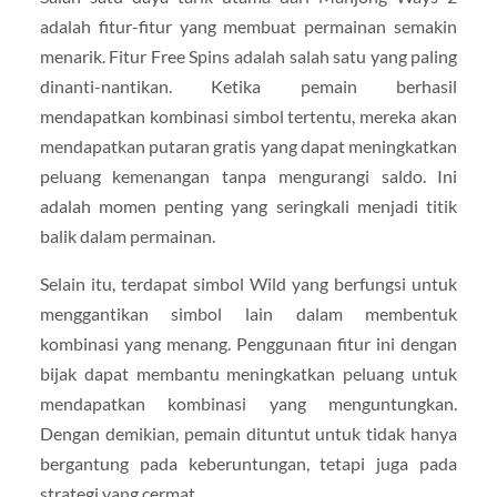
adalah fitur-fitur yang membuat permainan semakin
menarik. Fitur Free Spins adalah salah satu yang paling
dinanti-nantikan. Ketika pemain berhasil
mendapatkan kombinasi simbol tertentu, mereka akan
mendapatkan putaran gratis yang dapat meningkatkan
peluang kemenangan tanpa mengurangi saldo. Ini
adalah momen penting yang seringkali menjadi titik
balik dalam permainan.
Selain itu, terdapat simbol Wild yang berfungsi untuk
menggantikan simbol lain dalam membentuk
kombinasi yang menang. Penggunaan fitur ini dengan
bijak dapat membantu meningkatkan peluang untuk
mendapatkan kombinasi yang menguntungkan.
Dengan demikian, pemain dituntut untuk tidak hanya
bergantung pada keberuntungan, tetapi juga pada
strategi yang cermat.