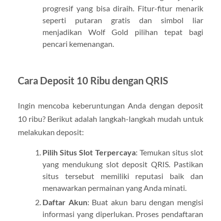
progresif yang bisa diraih. Fitur-fitur menarik
seperti putaran gratis dan simbol liar
menjadikan Wolf Gold pilihan tepat bagi
pencari kemenangan.
Cara Deposit 10 Ribu dengan QRIS
Ingin mencoba keberuntungan Anda dengan deposit
10 ribu? Berikut adalah langkah-langkah mudah untuk
melakukan deposit:
Pilih Situs Slot Terpercaya
: Temukan situs slot
yang mendukung slot deposit QRIS. Pastikan
situs tersebut memiliki reputasi baik dan
menawarkan permainan yang Anda minati.
Daftar Akun
: Buat akun baru dengan mengisi
informasi yang diperlukan. Proses pendaftaran