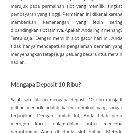
merujuk pada permainan slot yang memiliki tingkat
pembayaran yang tinggi. Permainan ini dikenal karena
memberikan kemenangan yang lebih sering
dibandingkan slot lainnya. Apakah Anda ingin menang?
Tentu saja! Dengan memilih slot gacor hari ini, Anda
tidak hanya mendapatkan pengalaman bermain yang
menyenangkan tetapi juga peluang besar untuk meraih
hadiah.
Mengapa Deposit 10 Ribu?
Salah satu alasan mengapa deposit 10 ribu menjadi
pilihan menarik adalah karena nominal yang sangat
terjangkau. Dengan jumlah ini, Anda tidak perlu
merogoh kocek dalam-dalam untuk mencoba
peruntungan Anda di dunia slot online. Metode