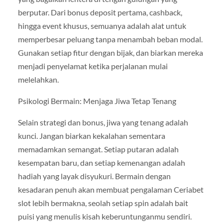
berputar. Dari bonus deposit pertama, cashback,
hingga event khusus, semuanya adalah alat untuk
memperbesar peluang tanpa menambah beban modal.
Gunakan setiap fitur dengan bijak, dan biarkan mereka
menjadi penyelamat ketika perjalanan mulai
melelahkan.
Psikologi Bermain: Menjaga Jiwa Tetap Tenang
Selain strategi dan bonus, jiwa yang tenang adalah
kunci. Jangan biarkan kekalahan sementara
memadamkan semangat. Setiap putaran adalah
kesempatan baru, dan setiap kemenangan adalah
hadiah yang layak disyukuri. Bermain dengan
kesadaran penuh akan membuat pengalaman Ceriabet
slot lebih bermakna, seolah setiap spin adalah bait
puisi yang menulis kisah keberuntunganmu sendiri.