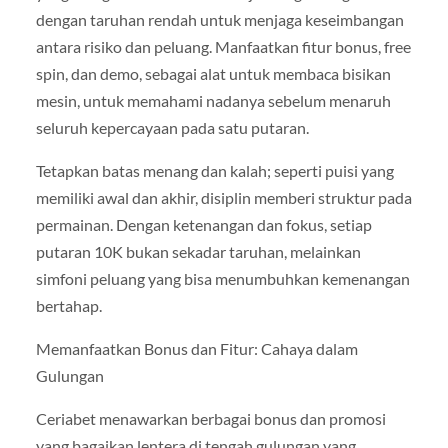
dengan taruhan rendah untuk menjaga keseimbangan
antara risiko dan peluang. Manfaatkan fitur bonus, free
spin, dan demo, sebagai alat untuk membaca bisikan
mesin, untuk memahami nadanya sebelum menaruh
seluruh kepercayaan pada satu putaran.
Tetapkan batas menang dan kalah; seperti puisi yang
memiliki awal dan akhir, disiplin memberi struktur pada
permainan. Dengan ketenangan dan fokus, setiap
putaran 10K bukan sekadar taruhan, melainkan
simfoni peluang yang bisa menumbuhkan kemenangan
bertahap.
Memanfaatkan Bonus dan Fitur: Cahaya dalam
Gulungan
Ceriabet menawarkan berbagai bonus dan promosi
yang bagaikan lentera di tengah gulungan yang