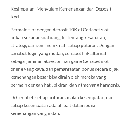
Kesimpulan: Menyulam Kemenangan dari Deposit
Kecil
Bermain slot dengan deposit 10K di Ceriabet slot
bukan sekadar soal uang; ini tentang kesabaran,
strategi, dan seni menikmati setiap putaran. Dengan
ceriabet login yang mudah, ceriabet link alternatif
sebagai jaminan akses, pilihan game Ceriabet slot
online yang kaya, dan pemanfaatan bonus secara bijak,
kemenangan besar bisa diraih oleh mereka yang
bermain dengan hati, pikiran, dan ritme yang harmonis.
Di Ceriabet, setiap putaran adalah kesempatan, dan
setiap kesempatan adalah bait dalam puisi
kemenangan yang indah.