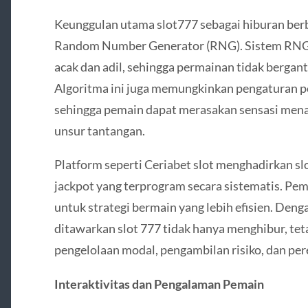
Keunggulan utama slot777 sebagai hiburan berb
Random Number Generator (RNG). Sistem RNG 
acak dan adil, sehingga permainan tidak berga
Algoritma ini juga memungkinkan pengaturan 
sehingga pemain dapat merasakan sensasi mena
unsur tantangan.
Platform seperti Ceriabet slot menghadirkan sl
jackpot yang terprogram secara sistematis. Pem
untuk strategi bermain yang lebih efisien. De
ditawarkan slot 777 tidak hanya menghibur, tet
pengelolaan modal, pengambilan risiko, dan pe
Interaktivitas dan Pengalaman Pemain