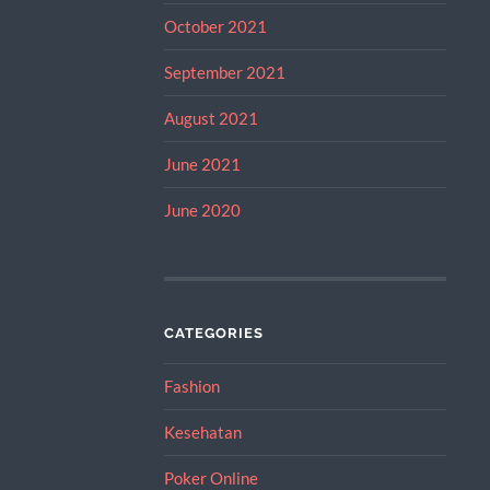
October 2021
September 2021
August 2021
June 2021
June 2020
CATEGORIES
Fashion
Kesehatan
Poker Online