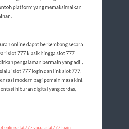
 contoh platform yang memaksimalkan
ainan.
ran online dapat berkembang secara
ri slot 777 klasik hingga slot 777
adirkan pengalaman bermain yang adil,
alui slot 777 login dan link slot 777,
sensasi modern bagi pemain masa kini.
ntasi hiburan digital yang cerdas,
ot online
,
slot777 gacor
,
slot777 login