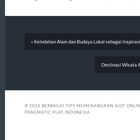
« Keindahan Alam dan Budaya Lokal sebagai Inspiras
Destinasi Wisata A
© 2026
BERBAGAI TIPS MEMENANGKAN SLOT ONLI
PRAGMATIC PLAY INDONESIA