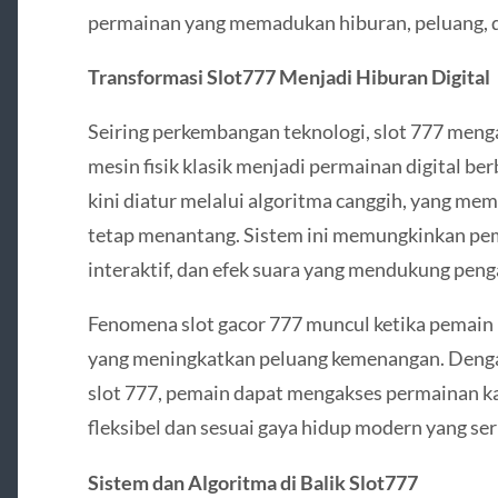
permainan yang memadukan hiburan, peluang, da
Transformasi Slot777 Menjadi Hiburan Digital
Seiring perkembangan teknologi, slot 777 menga
mesin fisik klasik menjadi permainan digital b
kini diatur melalui algoritma canggih, yang me
tetap menantang. Sistem ini memungkinkan pem
interaktif, dan efek suara yang mendukung pe
Fenomena slot gacor 777 muncul ketika pemain 
yang meningkatkan peluang kemenangan. Dengan 
slot 777, pemain dapat mengakses permainan ka
fleksibel dan sesuai gaya hidup modern yang ser
Sistem dan Algoritma di Balik Slot777