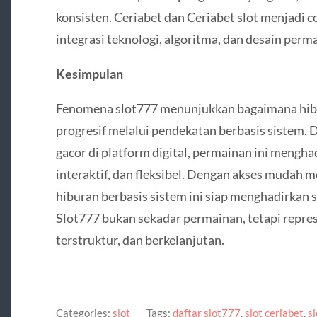
konsisten. Ceriabet dan Ceriabet slot menjadi
integrasi teknologi, algoritma, dan desain perm
Kesimpulan
Fenomena slot777 menunjukkan bagaimana hibu
progresif melalui pendekatan berbasis sistem. Da
gacor di platform digital, permainan ini mengh
interaktif, dan fleksibel. Dengan akses mudah mel
hiburan berbasis sistem ini siap menghadirkan 
Slot777 bukan sekadar permainan, tetapi represe
terstruktur, dan berkelanjutan.
Categories:
slot
Tags:
daftar slot777
,
slot ceriabet
,
sl