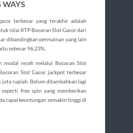
G WAYS
acor terbesar yang terakhir adalah
tuk nilai RTP Bocoran Slot Gacor dari
sar dibandingkan permainan yang lain
aitu sebesar 96,23%.
n modal receh melalui Bocoran Slot
ocoran Slot Gacor jackpot terbesar
 juta rupiah. Belum ditambahkan lagi
 seperti free spin yang memberikan
a capai keuntungan semakin tinggi di