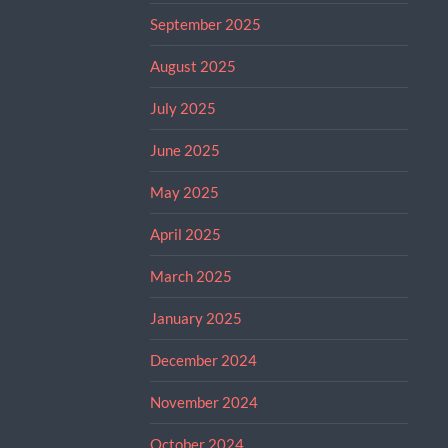
September 2025
August 2025
July 2025
June 2025
May 2025
April 2025
March 2025
January 2025
December 2024
November 2024
October 2024