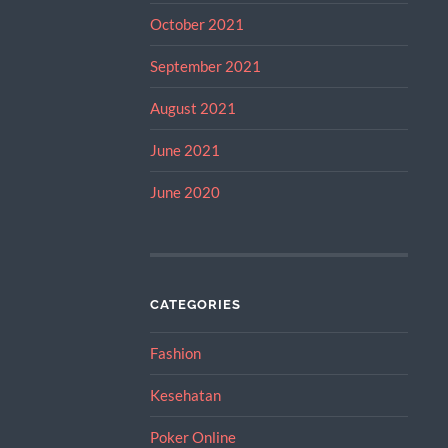
October 2021
September 2021
August 2021
June 2021
June 2020
CATEGORIES
Fashion
Kesehatan
Poker Online