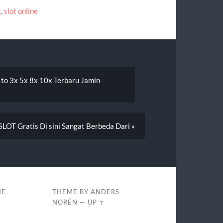
t
,
slot online
 to 3x 5x 8x 10x Terbaru Jamin
LOT Gratis Di sini Sangat Berbeda Dari »
NE
THEME BY
ANDERS
NORÉN
—
UP ↑