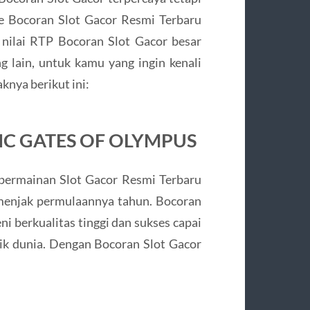
e Bocoran Slot Gacor Resmi Terbaru
nilai RTP Bocoran Slot Gacor besar
g lain, untuk kamu yang ingin kenali
knya berikut ini:
TIC GATES OF OLYMPUS
 permainan Slot Gacor Resmi Terbaru
menjak permulaannya tahun. Bocoran
i berkualitas tinggi dan sukses capai
aik dunia. Dengan Bocoran Slot Gacor