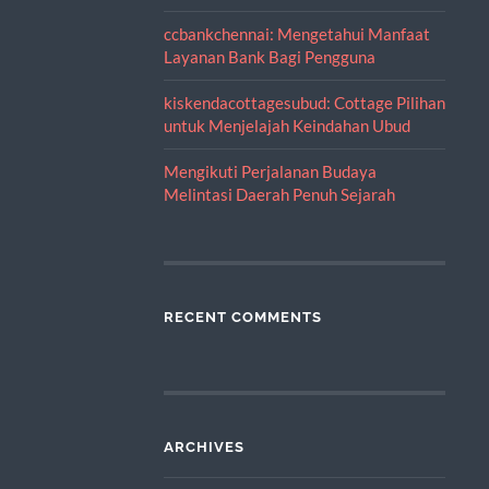
ccbankchennai: Mengetahui Manfaat
Layanan Bank Bagi Pengguna
kiskendacottagesubud: Cottage Pilihan
untuk Menjelajah Keindahan Ubud
Mengikuti Perjalanan Budaya
Melintasi Daerah Penuh Sejarah
RECENT COMMENTS
ARCHIVES