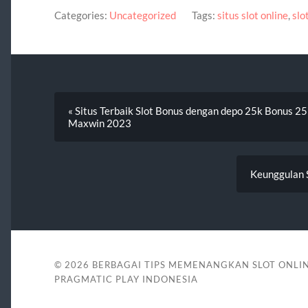
Categories:
Uncategorized
Tags:
situs slot online
,
slo
« Situs Terbaik Slot Bonus dengan depo 25k Bonus 25
Maxwin 2023
Keunggulan S
© 2026
BERBAGAI TIPS MEMENANGKAN SLOT ONLI
PRAGMATIC PLAY INDONESIA