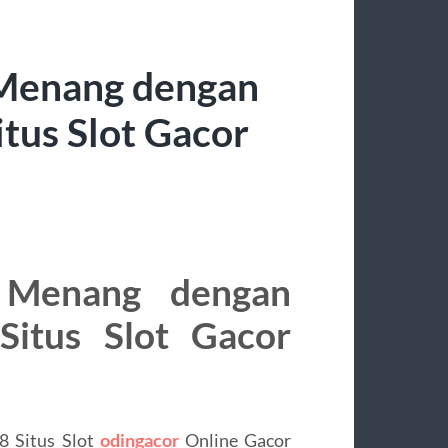
 Menang dengan
tus Slot Gacor
g Menang dengan
itus Slot Gacor
8 Situs Slot
odingacor
Online Gacor