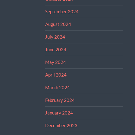
September 2024
August 2024
July 2024
June 2024
May 2024
April 2024
March 2024
February 2024
January 2024
December 2023