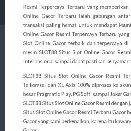
Resmi Terpercaya Terbaru yang memberikan j
Online Gacor Terbaru ialah gabungan antar
transaksi paling hemat untuk mendapat keun
Online Gacor Resmi Terpercaya Terbaru yang
Slot Online Gacor terbaik dan terpercaya di
mesin SLOT88 Situs Slot Online Gacor Resmi
Internasional sampai dapat pastikan kenyaman
SLOT88 Situs Slot Online Gacor Resmi Ter
Telkomsel dan XL Axis 100% diproses ke akun
besar Pragmatic Play, PG Soft, sampai Joker Ga
SLOT88 Situs Slot Online Gacor Resmi dengan 
Situs Slot Online Gacor Resmi Terbaru Gacor be
Gacor yang kami perkenalkan, karena itu kawan
Gacor.