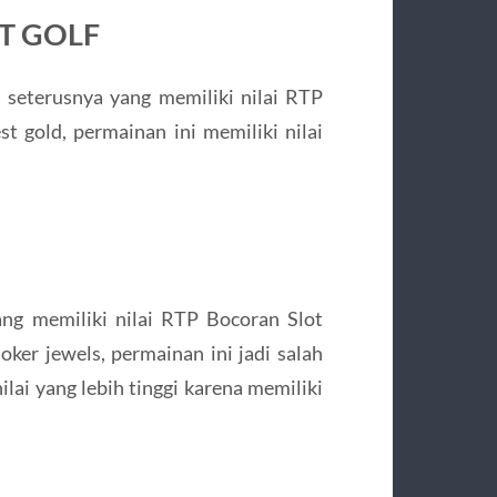
ST GOLF
 seterusnya yang memiliki nilai RTP
t gold, permainan ini memiliki nilai
ng memiliki nilai RTP Bocoran Slot
ker jewels, permainan ini jadi salah
ilai yang lebih tinggi karena memiliki