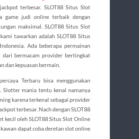
ackpot terbesar. SLOT88 Situs Slot
a game judi online terbaik dengan
tungan maksimal. SLOT88 Situs Slot
 kami tawarkan adalah SLOT88 Situs
 Indonesia. Ada beberapa permainan
 dari bermacam provider bertingkat
an dan kepuasan bermain.
percaya Terbaru bisa menggunakan
. Slotter mania tentu kenal namanya
ming karena terkenal sebagai provider
jackpot terbesar. Nach dengan SLOT88
t kecil oleh SLOT88 Situs Slot Online
-kawan dapat coba deretan slot online