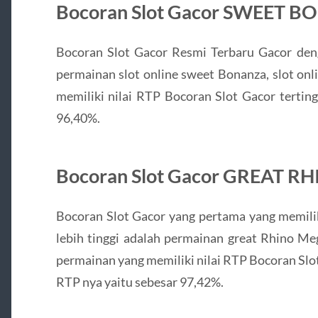
Bocoran Slot Gacor SWEET 
Bocoran Slot Gacor Resmi Terbaru Gacor denga
permainan slot online sweet Bonanza, slot onlin
memiliki nilai RTP Bocoran Slot Gacor terting
96,40%.
Bocoran Slot Gacor GREAT 
Bocoran Slot Gacor yang pertama yang memilik
lebih tinggi adalah permainan great Rhino Meg
permainan yang memiliki nilai RTP Bocoran Slot
RTP nya yaitu sebesar 97,42%.