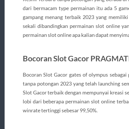
dari bermacam type permainan itu ada 5 gam
gampang menang terbaik 2023 yang memiliki 
sekali dibandingkan permainan slot online yan
permainan slot online apa kalian dapat menyima
Bocoran Slot Gacor PRAGMA
Bocoran Slot Gacor gates of olympus sebagai
tanpa potongan 2023 yang telah launching se
Slot Gacor terbaik dengan mempunyai kreasi sen
lobi dari beberapa permainan slot online terb
winrate tertinggi sebesar 99,50%.