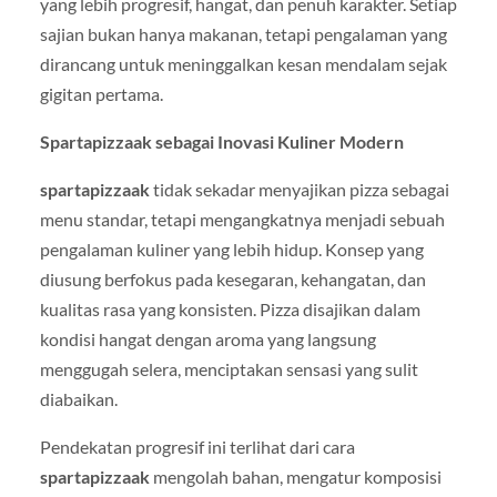
yang lebih progresif, hangat, dan penuh karakter. Setiap
sajian bukan hanya makanan, tetapi pengalaman yang
dirancang untuk meninggalkan kesan mendalam sejak
gigitan pertama.
Spartapizzaak sebagai Inovasi Kuliner Modern
spartapizzaak
tidak sekadar menyajikan pizza sebagai
menu standar, tetapi mengangkatnya menjadi sebuah
pengalaman kuliner yang lebih hidup. Konsep yang
diusung berfokus pada kesegaran, kehangatan, dan
kualitas rasa yang konsisten. Pizza disajikan dalam
kondisi hangat dengan aroma yang langsung
menggugah selera, menciptakan sensasi yang sulit
diabaikan.
Pendekatan progresif ini terlihat dari cara
spartapizzaak
mengolah bahan, mengatur komposisi