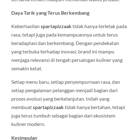
Daya Tarik yang Terus Berkembang
Keberhasilan
spartapizzaak
tidak hanya terletak pada
rasa, tetapi juga pada kemampuannya untuk terus
beradaptasi dan berkembang. Dengan pendekatan
yang terbuka terhadap inovasi, brand ini mampu
menjaga relevansi di tengah persaingan kuliner yang
semakin ketat.
Setiap menu baru, setiap penyempurnaan rasa, dan
setiap pengalaman pelanggan menjadi bagian dari
proses evolusi yang berkelanjutan. Inilah yang
membuat
spartapizzaak
tidak hanya bertahan, tetapi
juga terus tumbuh sebagai bagian dari ekosistem
kuliner modern.
Kesimpulan