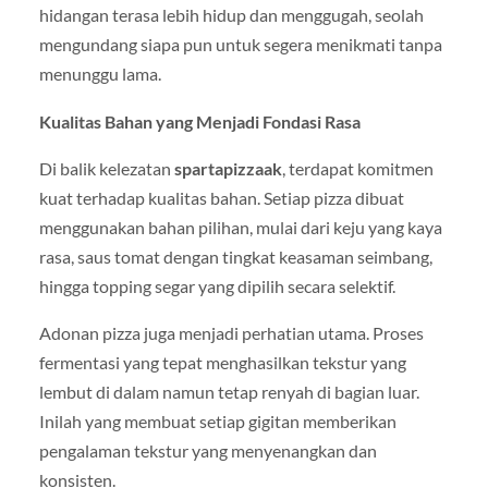
hidangan terasa lebih hidup dan menggugah, seolah
mengundang siapa pun untuk segera menikmati tanpa
menunggu lama.
Kualitas Bahan yang Menjadi Fondasi Rasa
Di balik kelezatan
spartapizzaak
, terdapat komitmen
kuat terhadap kualitas bahan. Setiap pizza dibuat
menggunakan bahan pilihan, mulai dari keju yang kaya
rasa, saus tomat dengan tingkat keasaman seimbang,
hingga topping segar yang dipilih secara selektif.
Adonan pizza juga menjadi perhatian utama. Proses
fermentasi yang tepat menghasilkan tekstur yang
lembut di dalam namun tetap renyah di bagian luar.
Inilah yang membuat setiap gigitan memberikan
pengalaman tekstur yang menyenangkan dan
konsisten.