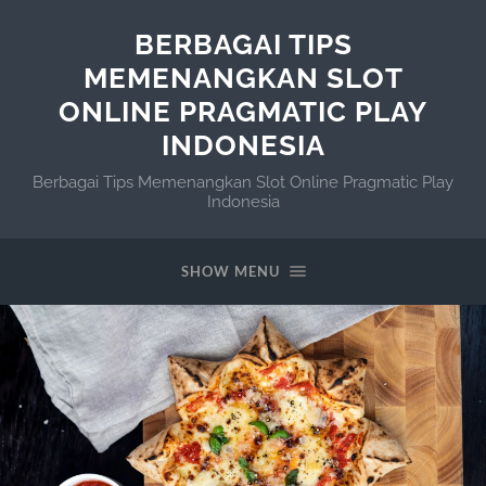
BERBAGAI TIPS
MEMENANGKAN SLOT
ONLINE PRAGMATIC PLAY
INDONESIA
Berbagai Tips Memenangkan Slot Online Pragmatic Play
Indonesia
SHOW MENU