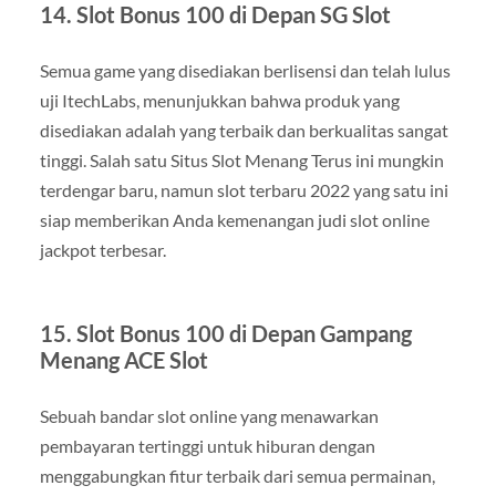
14. Slot Bonus 100 di Depan SG Slot
Semua game yang disediakan berlisensi dan telah lulus
uji ItechLabs, menunjukkan bahwa produk yang
disediakan adalah yang terbaik dan berkualitas sangat
tinggi. Salah satu Situs Slot Menang Terus ini mungkin
terdengar baru, namun slot terbaru 2022 yang satu ini
siap memberikan Anda kemenangan judi slot online
jackpot terbesar.
15. Slot Bonus 100 di Depan Gampang
Menang ACE Slot
Sebuah bandar slot online yang menawarkan
pembayaran tertinggi untuk hiburan dengan
menggabungkan fitur terbaik dari semua permainan,