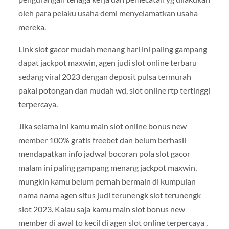
oleh para pelaku usaha demi menyelamatkan usaha
mereka.
Link slot gacor mudah menang hari ini paling gampang
dapat jackpot maxwin, agen judi slot online terbaru
sedang viral 2023 dengan deposit pulsa termurah
pakai potongan dan mudah wd, slot online rtp tertinggi
terpercaya.
Jika selama ini kamu main slot online bonus new
member 100% gratis freebet dan belum berhasil
mendapatkan info jadwal bocoran pola slot gacor
malam ini paling gampang menang jackpot maxwin,
mungkin kamu belum pernah bermain di kumpulan
nama nama agen situs judi terunengk slot terunengk
slot 2023. Kalau saja kamu main slot bonus new
member di awal to kecil di agen slot online terpercaya ,