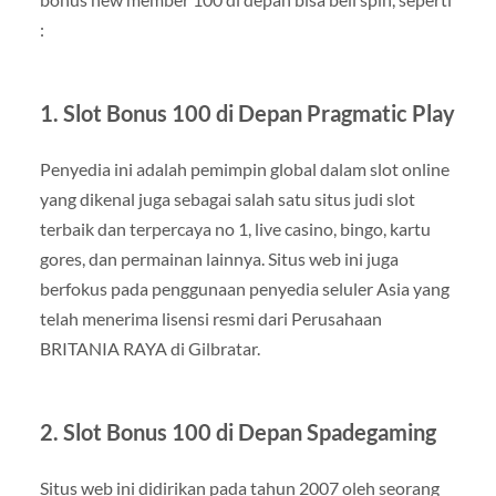
:
1. Slot Bonus 100 di Depan Pragmatic Play
Penyedia ini adalah pemimpin global dalam slot online
yang dikenal juga sebagai salah satu situs judi slot
terbaik dan terpercaya no 1, live casino, bingo, kartu
gores, dan permainan lainnya. Situs web ini juga
berfokus pada penggunaan penyedia seluler Asia yang
telah menerima lisensi resmi dari Perusahaan
BRITANIA RAYA di Gilbratar.
2. Slot Bonus 100 di Depan Spadegaming
Situs web ini didirikan pada tahun 2007 oleh seorang