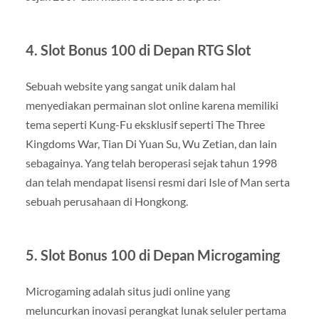
4. Slot Bonus 100 di Depan RTG Slot
Sebuah website yang sangat unik dalam hal
menyediakan permainan slot online karena memiliki
tema seperti Kung-Fu eksklusif seperti The Three
Kingdoms War, Tian Di Yuan Su, Wu Zetian, dan lain
sebagainya. Yang telah beroperasi sejak tahun 1998
dan telah mendapat lisensi resmi dari Isle of Man serta
sebuah perusahaan di Hongkong.
5. Slot Bonus 100 di Depan Microgaming
Microgaming adalah situs judi online yang
meluncurkan inovasi perangkat lunak seluler pertama