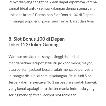
Penyedia yang sangat baik dan dapat dipercaya karena
sangat ideal untuk semua kalangan dengan tema yang
unik dan kreatif. Permainan Slot Bonus 100 di Depan
ini sangat populer di pasar permainan Barat dan Asia.
8. Slot Bonus 100 di Depan
Joker123/Joker Gaming
Winrate provider ini sangat tinggi dalam hal
mendapatkan jackpot, baik itu jackpot minor, mayor,
atau bahkan jackpot besar. Itulah mengapa penyedia
ini sangat disukai di semua kalangan. Situs Judi Slot
Terbaik dan Terpercaya No 1 ini pastinya sudah banyak
yang kenal, apalagi para slotter mania Indonesia yang
sering mendapatkan jackpot slot terbesar.