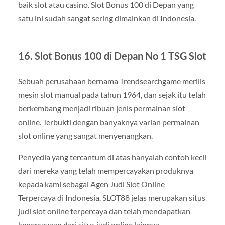
baik slot atau casino. Slot Bonus 100 di Depan yang
satu ini sudah sangat sering dimainkan di Indonesia.
16. Slot Bonus 100 di Depan No 1 TSG Slot
Sebuah perusahaan bernama Trendsearchgame merilis
mesin slot manual pada tahun 1964, dan sejak itu telah
berkembang menjadi ribuan jenis permainan slot
online. Terbukti dengan banyaknya varian permainan
slot online yang sangat menyenangkan.
Penyedia yang tercantum di atas hanyalah contoh kecil
dari mereka yang telah mempercayakan produknya
kepada kami sebagai Agen Judi Slot Online
Terpercaya di Indonesia. SLOT88 jelas merupakan situs
judi slot online terpercaya dan telah mendapatkan
kepercayaan dari situs judi online lainnya.