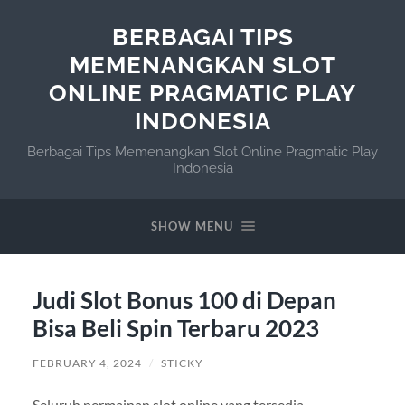
BERBAGAI TIPS
MEMENANGKAN SLOT
ONLINE PRAGMATIC PLAY
INDONESIA
Berbagai Tips Memenangkan Slot Online Pragmatic Play
Indonesia
SHOW MENU
Judi Slot Bonus 100 di Depan
Bisa Beli Spin Terbaru 2023
FEBRUARY 4, 2024
/
STICKY
Seluruh permainan slot online yang tersedia